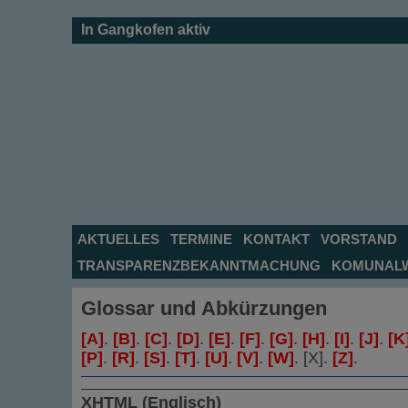
In Gangkofen aktiv
AKTUELLES
TERMINE
KONTAKT
VORSTAND
TRANSPARENZBEKANNTMACHUNG
KOMUNALW
Glossar und Abkürzungen
[A]
.
[B]
.
[C]
.
[D]
.
[E]
.
[F]
.
[G]
.
[H]
.
[I]
.
[J]
.
[K
[P]
.
[R]
.
[S]
.
[T]
.
[U]
.
[V]
.
[W]
. [X].
[Z]
.
XHTML (Englisch)